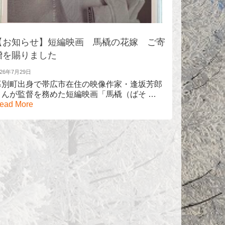
【お知らせ】短編映画 馬橇の花嫁 ご寄
【お知ら
贈を賜りました
2026年7月3日
今年も幕
026年7月29日
札内夏まつ
幕別町出身で帯広市在住の映像作家・逢坂芳郎
More
さんが監督を務めた短編映画「馬橇（ばそ …
ead More