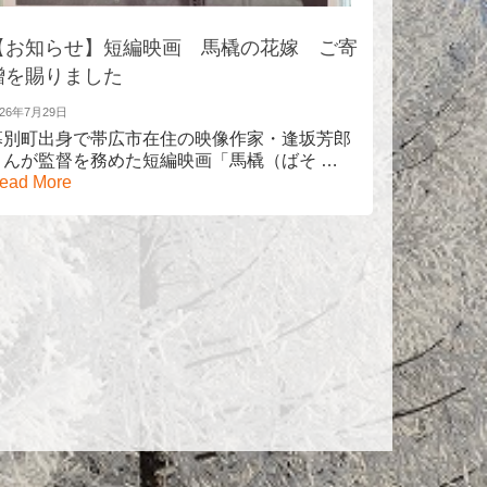
【お知らせ】短編映画 馬橇の花嫁 ご寄
【お知ら
贈を賜りました
2026年7月3日
今年も幕
026年7月29日
札内夏まつ
幕別町出身で帯広市在住の映像作家・逢坂芳郎
More
さんが監督を務めた短編映画「馬橇（ばそ …
ead More