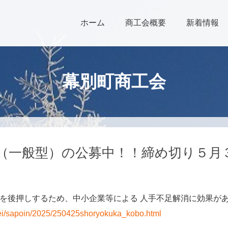
ホーム
商工会概要
新着情報
幕別町商工会
（一般型）の公募中！！締め切り５月
を後押しするため、中小企業等による 人手不足解消に効果が
eiei/sapoin/2025/250425shoryokuka_kobo.html