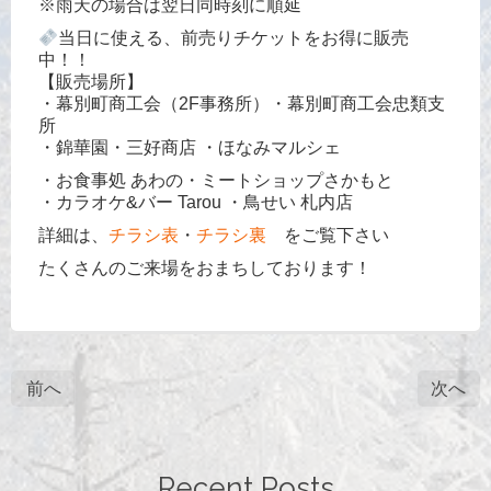
※雨天の場合は翌日同時刻に順延
当日に使える、前売りチケットをお得に販売
中！！
【販売場所】
・幕別町商工会（2F事務所）・幕別町商工会忠類支
所
・錦華園・三好商店 ・ほなみマルシェ
・お食事処 あわの・ミートショップさかもと
・カラオケ&バー Tarou ・鳥せい 札内店
詳細は、
チラシ表
・
チラシ裏
をご覧下さい
たくさんのご来場をおまちしております！
前へ
次へ
Recent Posts