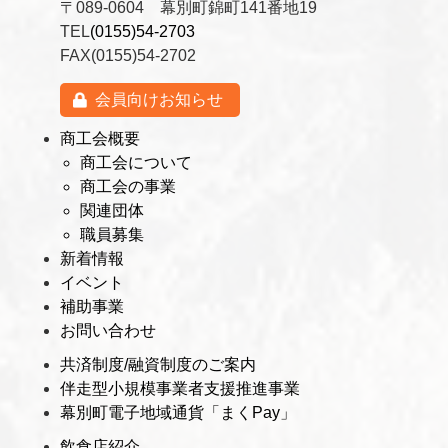
〒089-0604 幕別町錦町141番地19
TEL
(0155)54-2703
FAX(0155)54-2702
会員向けお知らせ
商工会概要
商工会について
商工会の事業
関連団体
職員募集
新着情報
イベント
補助事業
お問い合わせ
共済制度/融資制度のご案内
伴走型小規模事業者支援推進事業
幕別町電子地域通貨「まくPay」
飲食店紹介