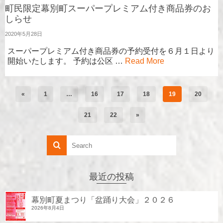
町民限定幕別町スーパープレミアム付き商品券のお
しらせ
2020年5月28日
スーパープレミアム付き商品券の予約受付を６月１日より
開始いたします。 予約は公区 …
Read More
«
1
…
16
17
18
19
20
21
22
»
最近の投稿
幕別町夏まつり「盆踊り大会」２０２６
2026年8月4日