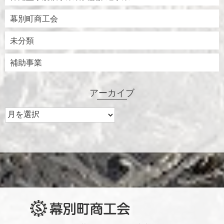
幕別町商工会
未分類
補助事業
アーカイブ
ア
ー
カ
イ
ブ