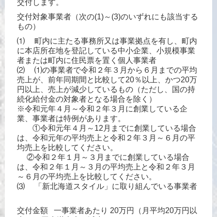
交付します。
交付対象事業者（次の(1)～(3)のいずれにも該当する
もの）
⑴ 町内に主たる事務所又は事業拠点を有し、町内
に本店所在地を登記している中小企業、小規模事業
者または町内に住民票を置く個人事業者
⑵ ⑴の事業者で令和２年３月から６月までの平均
売上が、前年同期間と比較して20％以上、かつ20万
円以上、売上が減少しているもの（ただし、国の持
続化給付金の対象者となる場合を除く）
※令和元年４月～令和２年３月に創業している企
業、事業者は特例があります。
①令和元年４月～12月までに創業している場合
は、令和元年の平均売上と令和２年３月～６月の平
均売上を比較してください。
②令和２年１月～３月までに創業している場合
は、令和２年１月～３月の平均売上と令和２年３月
～６月の平均売上を比較してください。
⑶ 「新北海道スタイル」に取り組んでいる事業者
交付金額 一事業者あたり 20万円（月平均20万円以