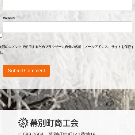
Website
次回のコメントで使用するためブラウザーに自分の名前、メールアドレス、サイトを保存す
る。
〒089-0604 幕別町錦町141番地19