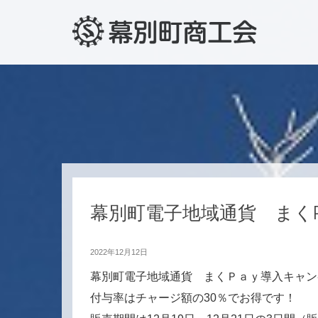
幕別町電子地域通貨 まく
2022年12月12日
幕別町電子地域通貨 まくＰａｙ導入キャン
付与率はチャージ額の30％でお得です！